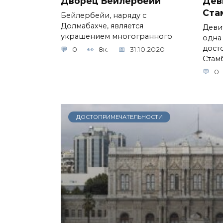
Дворец Бейлербейи
Дев
Ста
Бейлербейи, наряду с
Долмабахче, является
Девич
украшением многогранного
одна
дост
0
8к.
31.10.2020
Стам
0
ДОСТОПРИМЕЧАТЕЛЬНОСТИ