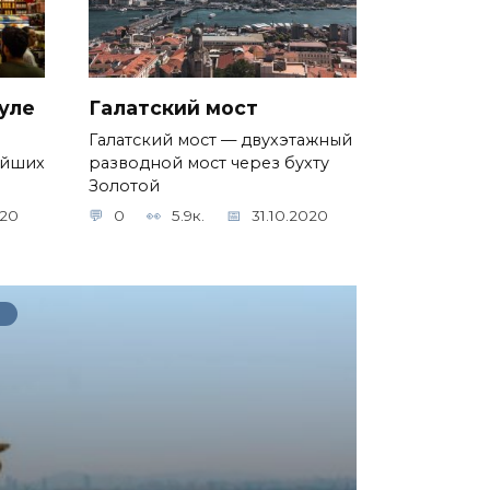
уле
Галатский мост
Галатский мост — двухэтажный
ейших
разводной мост через бухту
Золотой
020
0
5.9к.
31.10.2020
И