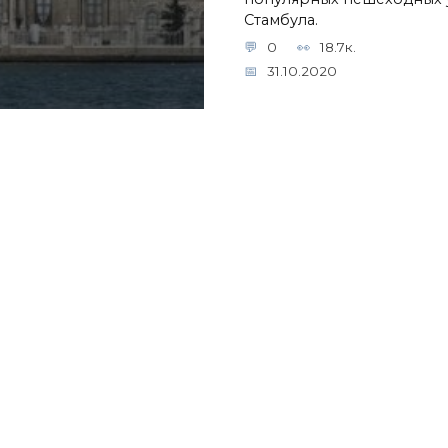
Стамбула.
0
18.7к.
31.10.2020