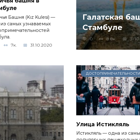
ичья башня в
мбуле
Галатская баш
ья Башня (Kız Kulesi) —
 из самых узнаваемых
Стамбуле
опримечательностей
була.
0
8.8к.
31.1
7к.
31.10.2020
ДОСТОПРИМЕЧАТЕЛЬНОСТ
Улица Истикляль
Истикляль — одна из самы
популярных пешеходных 