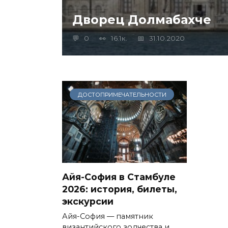
Дворец Долмабахче
0
16.1к.
31.10.2020
ДОСТОПРИМЕЧАТЕЛЬНОСТИ
Айя-София в Стамбуле
2026: история, билеты,
экскурсии
Айя-София — памятник
византийского зодчества и