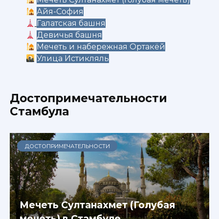
Айя-София
Галатская башня
Девичья башня
Мечеть и набережная Ортакёй
Улица Истикляль
Достопримечательности
Стамбула
ДОСТОПРИМЕЧАТЕЛЬНОСТИ
Мечеть Султанахмет (Голубая
мечеть) в Стамбуле