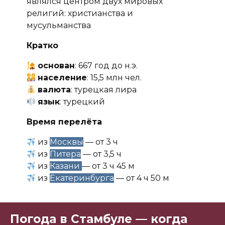
являлся центром двух мировых
религий: христианства и
мусульманства
Кратко
основан
: 667 год до н.э.
население
: 15,5 млн чел.
валюта
: турецкая лира
язык
: турецкий
Время перелёта
из
Москвы
— от 3 ч
из
Питера
— от 3,5 ч
из
Казани
— от 3 ч 45 м
из
Екатеринбурга
— от 4 ч 50 м
Погода в Стамбуле — когда