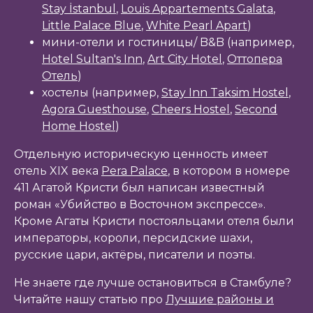
Stay İstanbul
,
Louis Appartements Galata
,
Little Palace Blue
,
White Pearl Apart
)
мини-отели и гостиницы/ B&B (например,
Hotel Sultan's Inn
,
Art City Hotel
,
Оттопера
Отель
)
хостелы (например,
Stay Inn Taksim Hostel
,
Agora Guesthouse
,
Cheers Hostel
,
Second
Home Hostel
)
Отдельную историческую ценность имеет
отель XIX века
Pera Palace
, в котором в номере
411 Агатой Кристи был написан известный
роман «Убийство в Восточном экспрессе».
Кроме Агаты Кристи постояльцами отеля были
императоры, короли, персидские шахи,
русские цари, актёры, писатели и поэты.
Не знаете где лучше остановиться в Стамбуле?
Читайте нашу статью про
Лучшие районы и