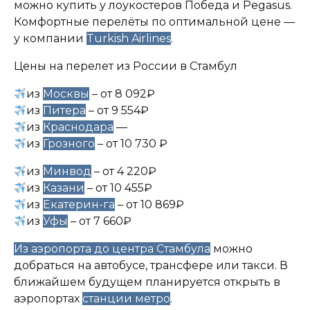
можно купить у лоукостеров Победа и Pegasus.
Комфортные перелёты по оптимальной цене —
у компании
Turkish Airlines
.
Цены на перелет из России в Стамбул
из
Москвы
– от 8 092₽
из
Питера
– от 9 554₽
из
Краснодара
—
из
Грозного
– от 10 730 ₽
из
Минвод
– от 4 220₽
из
Казани
– от 10 455₽
из
Екатерин-га
– от 10 869₽
из
Уфы
– от 7 660₽
Из аэропорта до центра Стамбула
можно
добраться на автобусе, трансфере или такси. В
ближайшем будущем планируется открыть в
аэропортах
станции метро
.