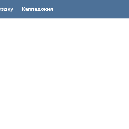
ездку
Каппадокия