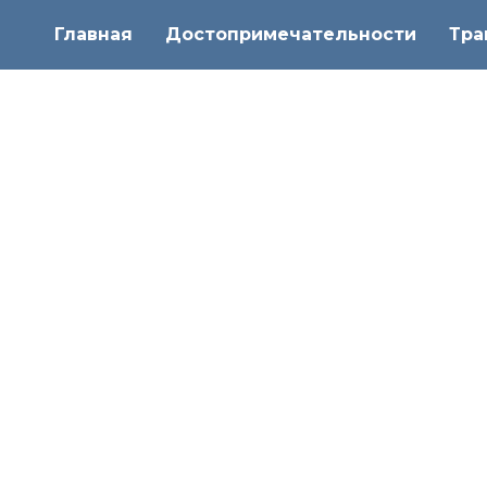
Перейти
Главная
Достопримечательности
Тра
к
содержанию